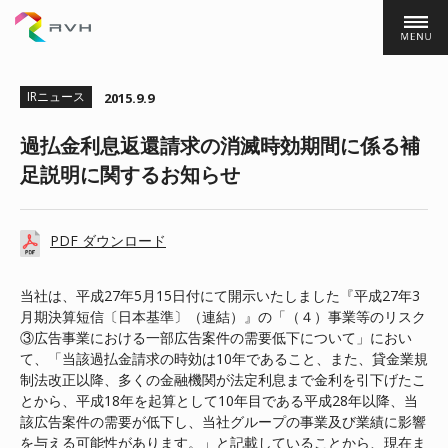
株式会社ＲＶＨ
IRニュース
2015.9.9
過払金利息返還請求の消滅時効期間に係る補
足説明に関するお知らせ
PDF ダウンロード
当社は、平成27年5月15日付にて開示いたしました『平成27年3
月期決算短信〔日本基準〕（連結）』の「（４）事業等のリスク
③広告事業における一部広告案件の需要低下について」におい
て、「当該過払金請求の時効は10年であること、また、貸金業規
制法改正以降、多くの金融機関が法定利息まで金利を引下げたこ
とから、平成18年を起算として10年目である平成28年以降、当
該広告案件の需要が低下し、当社グループの事業及び業績に影響
を与える可能性があります。」と記載していることから、現在ま