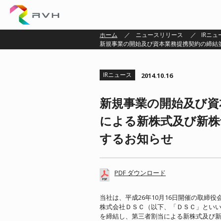
株式会社ＲＶＨ
ホーム
ニュースリリース
IRニュ
新規事業の開始及び資本業務提携契約の締結
IRニュース
2014.10.16
新規事業の開始及び資
による新株式及び新株
するお知らせ
PDF ダウンロード
当社は、平成26年10月16日開催の取
株式会社ＤＳＣ（以下、「ＤＳＣ」とい
を締結し、第三者割当による新株式及び