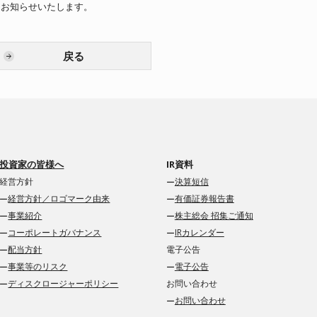
、お知らせいたします。
戻る
投資家の皆様へ
IR資料
経営方針
決算短信
経営方針／ロゴマーク由来
有価証券報告書
事業紹介
株主総会 招集ご通知
コーポレートガバナンス
IRカレンダー
配当方針
電子公告
事業等のリスク
電子公告
ディスクロージャーポリシー
お問い合わせ
お問い合わせ