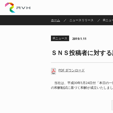
株式会社ＲＶＨ
ホーム
ニュースリリース
IRニュ
IRニュース
2019.1.11
ＳＮＳ投稿者に対する
PDF ダウンロード
当社は、平成30年5月24日付「本日の
の和解勧試に基づく和解が成立いたしま