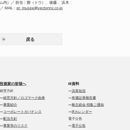
ナム内）／ 担当：鄧（トウ）、後藤 、浜木
7 ／ MAIL：
pr_musee@vectorinc.co.jp
戻る
投資家の皆様へ
IR資料
経営方針
決算短信
経営方針／ロゴマーク由来
有価証券報告書
事業紹介
株主総会 招集ご通知
コーポレートガバナンス
IRカレンダー
配当方針
電子公告
事業等のリスク
電子公告