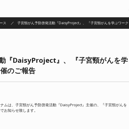
ュース
子宮頸がん予防啓発活動『DaisyProject』、 『子宮頸がんを学ぶワ
DaisyProject』、 『子宮頸がんを学
催のご報告
は、子宮頸がん予防啓発活動『DaisyProject』主催の、『子宮頸がんを
のでお知らせ致します。